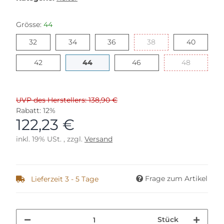
Grösse:
44
32
34
36
38
40
32
34
36
38
40
42
44
46
48
42
44
46
48
UVP des Herstellers: 138,90 €
Rabatt:
12%
122,23 €
inkl. 19% USt. , zzgl.
Versand
Frage zum Artikel
Lieferzeit 3 - 5 Tage
Stück