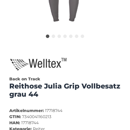
Back on Track
Reithose Julia Grip Vollbesatz
grau 44
Artikelnummer:
17718744
GTIN:
7340041160213
HAN:
17718744
Kategorie:
Reiter