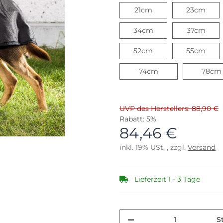
21cm
23c
21cm
23cm
34cm
37c
34cm
37cm
52cm
55c
52cm
55cm
74cm
74cm
78cm
UVP des Herstellers: 88,90 €
Rabatt:
5%
84,46 €
inkl. 19% USt. , zzgl.
Versand
Lieferzeit 1 - 3 Tage
S