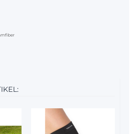
amfiber
IKEL:
12%