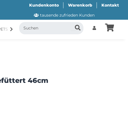
Kundenkonto
Warenkorb
Kontakt
tausende zufrieden Kunden
PETS
CANI.COOL
SUITICAL
GESCHENKUTSCH
füttert 46cm