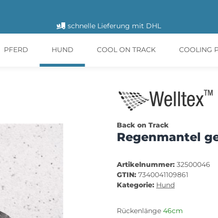
schnelle Lieferung mit DHL
PFERD
HUND
COOL ON TRACK
COOLING 
Back on Track
Regenmantel ge
Artikelnummer:
32500046
GTIN:
7340041109861
Kategorie:
Hund
Rückenlänge
46cm