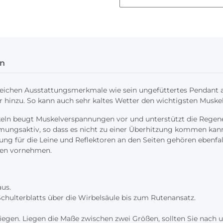
n
leichen Ausstattungsmerkmale wie sein ungefüttertes Pendant 
hinzu. So kann auch sehr kaltes Wetter den wichtigsten Muskel
eln beugt Muskelverspannungen vor und unterstützt die Regene
tmungsaktiv, so dass es nicht zu einer Überhitzung kommen kan
nung für die Leine und Reflektoren an den Seiten gehören ebenf
ßen vornehmen.
aus.
Schulterblatts über die Wirbelsäule bis zum Rutenansatz.
liegen. Liegen die Maße zwischen zwei Größen, sollten Sie nach 