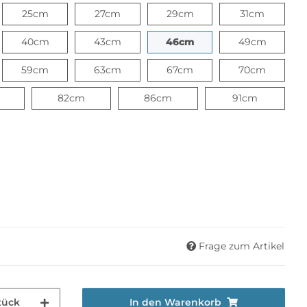
m
25cm
27cm
29cm
31cm
25cm
27cm
29cm
31cm
m
40cm
43cm
46cm
49cm
40cm
43cm
46cm
49cm
m
59cm
63cm
67cm
70cm
59cm
63cm
67cm
70cm
78cm
82cm
86cm
91cm
82cm
86cm
91cm
Frage zum Artikel
tück
In den Warenkorb