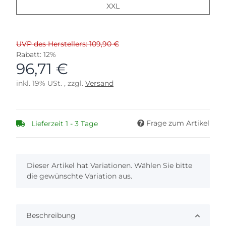
XXL
XXL
UVP des Herstellers: 109,90 €
Rabatt:
12%
96,71 €
inkl. 19% USt. , zzgl.
Versand
Frage zum Artikel
Lieferzeit 1 - 3 Tage
x
Dieser Artikel hat Variationen. Wählen Sie bitte
die gewünschte Variation aus.
Beschreibung