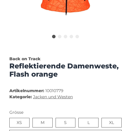
Back on Track
Reflektierende Damenweste,
Flash orange
Artikelnummer:
10010779
Kategorie:
Jacken und Westen
Grösse
XS
M
S
L
XL
XS
M
S
L
XL