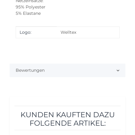
Netzeinsätze:
95% Polyester
5% Elastane
Produkteigenschaft
Wert
Logo:
Welltex
Bewertungen
KUNDEN KAUFTEN DAZU
FOLGENDE ARTIKEL: