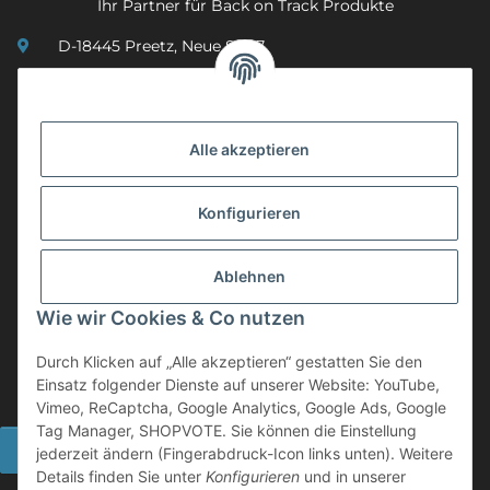
Ihr Partner für Back on Track Produkte
D-18445 Preetz, Neue Str. 7
(0049) 3 83 23 26 44 07
info@mobility-in-harmony.de
Alle akzeptieren
Informationen
Konfigurieren
Back on Track
Ablehnen
ZAHLUNGSMETHODEN
Wie wir Cookies & Co nutzen
Durch Klicken auf „Alle akzeptieren“ gestatten Sie den
Einsatz folgender Dienste auf unserer Website: YouTube,
Vimeo, ReCaptcha, Google Analytics, Google Ads, Google
Tag Manager, SHOPVOTE. Sie können die Einstellung
Widerrufsbutton
jederzeit ändern (Fingerabdruck-Icon links unten). Weitere
Details finden Sie unter
Konfigurieren
und in unserer