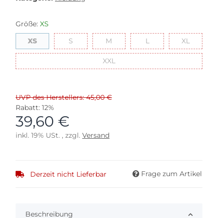
Größe:
XS
XS
S
M
L
XL
XS
S
M
L
XL
XXL
XXL
UVP des Herstellers: 45,00 €
Rabatt:
12%
39,60 €
inkl. 19% USt. , zzgl.
Versand
Frage zum Artikel
Derzeit nicht Lieferbar
Beschreibung