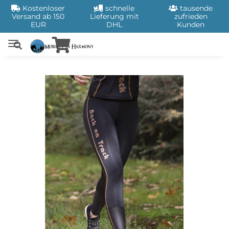
Kostenloser
schnelle
tausende
Versand ab 150
Lieferung mit
zufrieden
EUR
DHL
Kunden