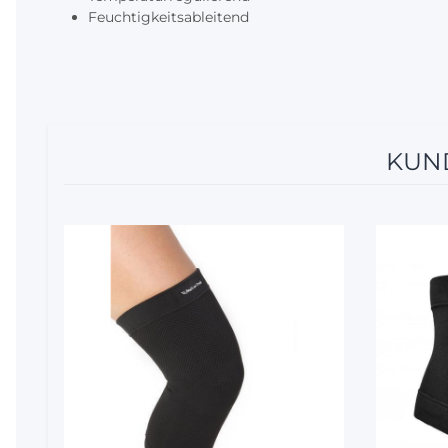
Feuchtigkeitsableitend
KUND
12%