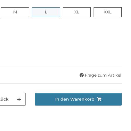
M
L
XL
XXL
M
L
XL
XXL
Frage zum Artikel
tück
In den Warenkorb