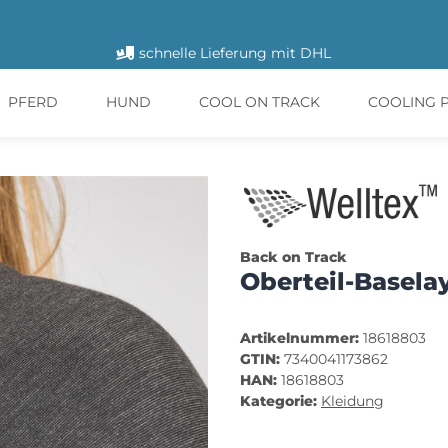
schnelle Lieferung mit DHL
PFERD
HUND
COOL ON TRACK
COOLING 
Back on Track
Oberteil-Basela
Artikelnummer:
18618803
GTIN:
7340041173862
HAN:
18618803
Kategorie:
Kleidung