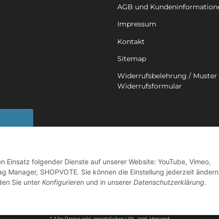
AGB und Kundeninformation
Impressum
Kontakt
Sitemap
Widerrufsbelehrung / Muster 
Widerrufsformular
sbutton
den Einsatz folgender Dienste auf unserer Website: YouTube, Vimeo,
ag Manager, SHOPVOTE. Sie können die Einstellung jederzeit ändern
nden Sie unter
Konfigurieren
und in unserer
Datenschutzerklärung
.
©
2026 Mobility in Harmony - Ihr Partner für Back on Track Produkte
Powered by
JTL-Shop
* Alle Preise inkl. gesetzlicher USt., zzgl.
Versand