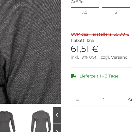
Größe:
L
XS
S
XS
S
UVP des Herstellers: 69,90 €
Rabatt:
12%
61,51 €
inkl. 19% USt. , zzgl.
Versand
Lieferzeit 1 - 3 Tage
S