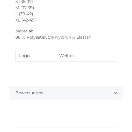
S (35-37)
M (37-39)
L (39-42)
XL (42-45)
Material:
88 % Polyester, 5% Nylon, 7% Elastan
Produkteigenschaft
Wert
Logo:
Welltex
Bewertungen