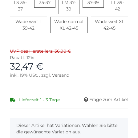
Wade weit S 35-37
Wade weit M 37-3
l S 35-
35-37
l M 37-
37-39
l L 39-
Wade normal S 35-37
Wade normal M 37-39
Wade no
37
39
42
Wade weit L
Wade normal
Wade weit XL
Wade weit L 39-42
Wade normal XL 42-45
Wade weit
39-42
XL 42-45
42-45
UVP des Herstellers: 36,90 €
Rabatt:
12%
32,47 €
inkl. 19% USt. , zzgl.
Versand
Frage zum Artikel
Lieferzeit 1 - 3 Tage
x
Dieser Artikel hat Variationen. Wählen Sie bitte
die gewünschte Variation aus.