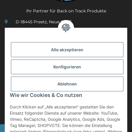
Ihr Partner für Back on Track Produkte
D-18445 Preetz, Neue Str. 7
(0049) 3 83 23 26 44 07
info@mobility-in-harmony.de
Alle akzeptieren
Informationen
Konfigurieren
Back on Track
Ablehnen
ZAHLUNGSMETHODEN
Wie wir Cookies & Co nutzen
Durch Klicken auf „Alle akzeptieren“ gestatten Sie den
Einsatz folgender Dienste auf unserer Website: YouTube,
Vimeo, ReCaptcha, Google Analytics, Google Ads, Google
Tag Manager, SHOPVOTE. Sie können die Einstellung
Widerrufsbutton
jederzeit ändern (Fingerabdruck-Icon links unten). Weitere