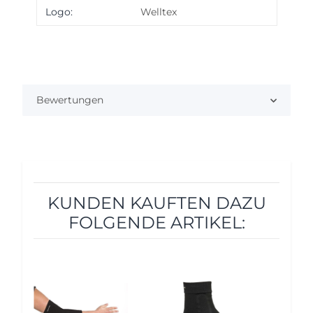
Produkteigenschaft
Wert
Logo:
Welltex
Bewertungen
KUNDEN KAUFTEN DAZU
FOLGENDE ARTIKEL:
12%
12%