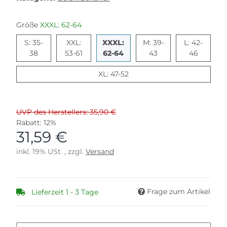
Größe
XXXL: 62-64
S: 35-
XXL:
XXXL:
M: 39-
L: 42-
S: 35-38
XXL: 53-61
XXXL: 62-64
M: 39-43
L: 42-46
38
53-61
62-64
43
46
XL: 47-52
XL: 47-52
UVP des Herstellers: 35,90 €
Rabatt:
12%
31,59 €
inkl. 19% USt. , zzgl.
Versand
Frage zum Artikel
Lieferzeit 1 - 3 Tage