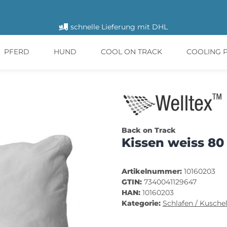
schnelle Lieferung mit DHL
PFERD
HUND
COOL ON TRACK
COOLING 
Back on Track
Kissen weiss 80
Artikelnummer:
10160203
GTIN:
7340041129647
HAN:
10160203
Kategorie:
Schlafen / Kusche