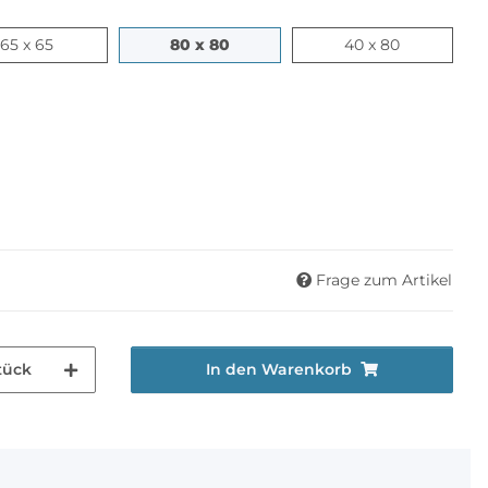
65 x 65
80 x 80
40 x 80
65 x 65
80 x 80
40 x 80
Frage zum Artikel
tück
In den Warenkorb