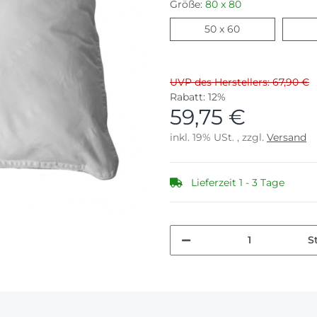
Größe:
80 x 80
50 x 60
50 x 60
UVP des Herstellers: 67,90 €
Rabatt:
12%
59,75 €
inkl. 19% USt. , zzgl.
Versand
Lieferzeit 1 - 3 Tage
S