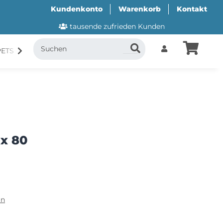
Kundenkonto
Warenkorb
Kontakt
tausende zufrieden Kunden
PETS
CANI.COOL
SUITICAL
GESCHENKUTSCH
 x 80
ln