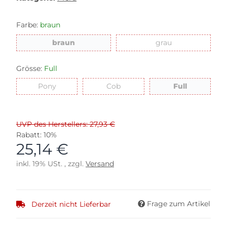
Farbe:
braun
braun
grau
braun
grau
Grösse:
Full
Pony
Cob
Full
Pony
Cob
Full
UVP des Herstellers: 27,93 €
Rabatt:
10%
25,14 €
inkl. 19% USt. , zzgl.
Versand
Frage zum Artikel
Derzeit nicht Lieferbar