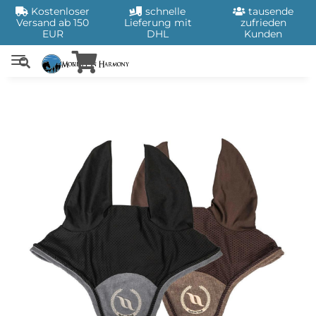
Kostenloser
schnelle
tausende
Versand ab 150
Lieferung mit
zufrieden
EUR
DHL
Kunden