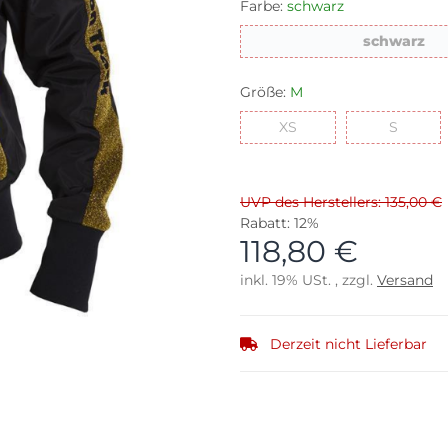
Farbe:
schwarz
sc
schwarz
Größe:
M
XS
S
XS
S
UVP des Herstellers: 135,00 €
Rabatt:
12%
118,80 €
inkl. 19% USt. , zzgl.
Versand
Derzeit nicht Lieferbar