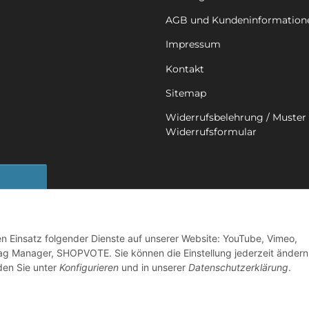
AGB und Kundeninformation
Impressum
Kontakt
Sitemap
Widerrufsbelehrung / Muster 
Widerrufsformular
sbutton
den Einsatz folgender Dienste auf unserer Website: YouTube, Vimeo,
ag Manager, SHOPVOTE. Sie können die Einstellung jederzeit ändern
nden Sie unter
Konfigurieren
und in unserer
Datenschutzerklärung
.
©
2026 Mobility in Harmony - Ihr Partner für Back on Track Produkte
Powered by
JTL-Shop