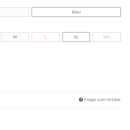
hwarz
blau
blau
M
L
XL
XXL
M
L
XL
XXL
Frage zum Artikel