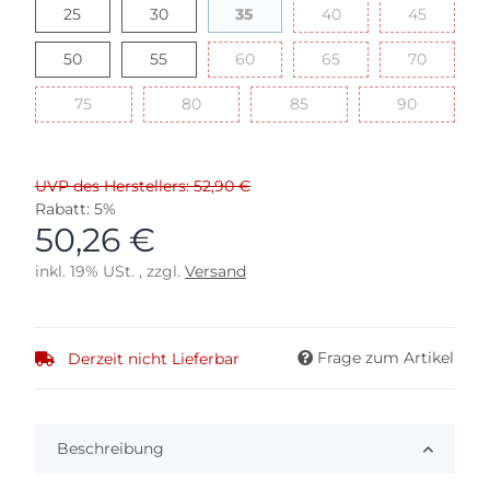
25
30
35
40
45
25
30
35
40
45
50
55
60
65
70
50
55
60
65
70
75
80
85
90
75
80
85
90
UVP des Herstellers: 52,90 €
Rabatt:
5%
50,26 €
inkl. 19% USt. , zzgl.
Versand
Frage zum Artikel
Derzeit nicht Lieferbar
Beschreibung