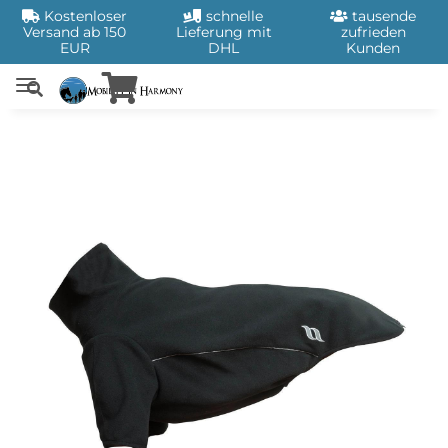
Kostenloser
schnelle
tausende
Versand ab 150
Lieferung mit
zufrieden
EUR
DHL
Kunden