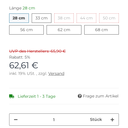
Länge
28 cm
28 cm
33 cm
38 cm
44 cm
50 cm
28 cm
33 cm
38 cm
44 cm
50 cm
56 cm
62 cm
68 cm
56 cm
62 cm
68 cm
UVP des Herstellers: 65,90 €
Rabatt:
5%
62,61 €
inkl. 19% USt. , zzgl.
Versand
Frage zum Artikel
Lieferzeit 1 - 3 Tage
Stück