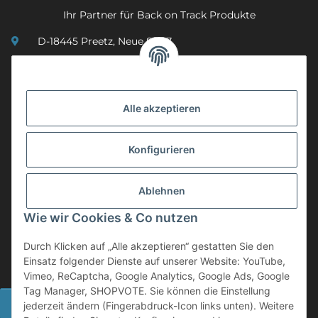
Ihr Partner für Back on Track Produkte
D-18445 Preetz, Neue Str. 7
(0049) 3 83 23 26 44 07
info@mobility-in-harmony.de
Alle akzeptieren
Informationen
Konfigurieren
Back on Track
Ablehnen
ZAHLUNGSMETHODEN
Wie wir Cookies & Co nutzen
Durch Klicken auf „Alle akzeptieren“ gestatten Sie den
Einsatz folgender Dienste auf unserer Website: YouTube,
Vimeo, ReCaptcha, Google Analytics, Google Ads, Google
Tag Manager, SHOPVOTE. Sie können die Einstellung
Widerrufsbutton
jederzeit ändern (Fingerabdruck-Icon links unten). Weitere