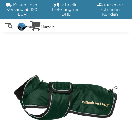
Kostenloser
schnelle
tausende
Versand ab 150
Lieferung mit
zufrieden
EUR
DHL
Kunden