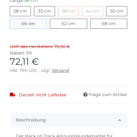
Länge
56 cm
28 cm
33 cm
38 cm
44 cm
50 cm
28 cm
33 cm
38 cm
44 cm
50 cm
56 cm
62 cm
68 cm
56 cm
62 cm
68 cm
UVP des Herstellers: 75,90 €
Rabatt:
5%
72,11 €
inkl. 19% USt. , zzgl.
Versand
Frage zum Artikel
Derzeit nicht Lieferbar
Beschreibung
Der Back on Track Allround-Hundemantel für