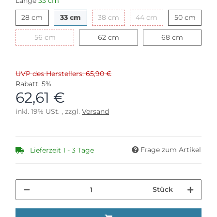
Länge
33 cm
28 cm
33 cm
38 cm
44 cm
50 cm
28 cm
33 cm
38 cm
44 cm
50 cm
56 cm
62 cm
68 cm
56 cm
62 cm
68 cm
UVP des Herstellers: 65,90 €
Rabatt:
5%
62,61 €
inkl. 19% USt. , zzgl.
Versand
Frage zum Artikel
Lieferzeit 1 - 3 Tage
Stück