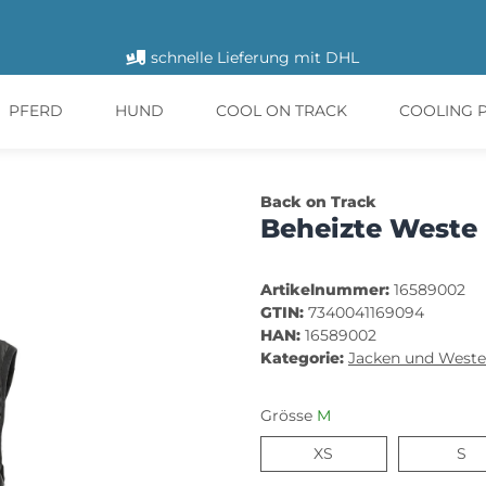
schnelle Lieferung mit DHL
PFERD
HUND
COOL ON TRACK
COOLING 
Back on Track
Beheizte Weste 
Artikelnummer:
16589002
GTIN:
7340041169094
HAN:
16589002
Kategorie:
Jacken und West
Grösse
M
XS
S
XS
S