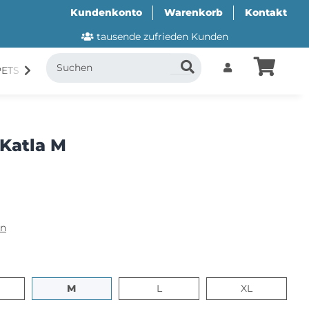
Kundenkonto
Warenkorb
Kontakt
tausende zufrieden Kunden
PETS
CANI.COOL
SUITICAL
GESCHENKUTSCH
Katla M
en
M
L
XL
M
L
XL