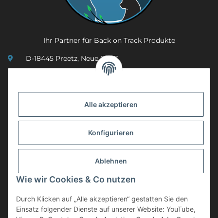
Ihr Partner für Back on Track Produkte
D-18445 Preetz, Neue Str. 7
(0049) 3 83 23 26 44 07
info@mobility-in-harmony.de
Alle akzeptieren
Informationen
Konfigurieren
Back on Track
Ablehnen
ZAHLUNGSMETHODEN
Wie wir Cookies & Co nutzen
Durch Klicken auf „Alle akzeptieren“ gestatten Sie den
Einsatz folgender Dienste auf unserer Website: YouTube,