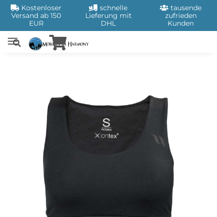
Kostenloser
schnelle
tausende
Versand ab 150
Lieferung mit
zufrieden
EUR
DHL
Kunden