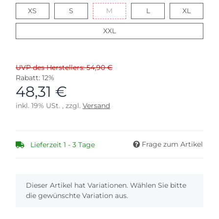
XS
S
M
L
XL
XS
S
M
L
XL
XXL
XXL
UVP des Herstellers: 54,90 €
Rabatt:
12%
48,31 €
inkl. 19% USt. , zzgl.
Versand
Frage zum Artikel
Lieferzeit 1 - 3 Tage
x
Dieser Artikel hat Variationen. Wählen Sie bitte
die gewünschte Variation aus.