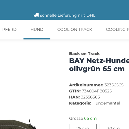
schnelle Lieferung mit DHL
PFERD
HUND
COOL ON TRACK
COOLING 
Back on Track
BAY Netz-Hunde
olivgrün 65 cm
Artikelnummer:
32356565
GTIN:
7340041180525
HAN:
32356565
Kategorie:
Hundemäntel
Grösse
65 cm
25 cm
30 
25 cm
30 cm