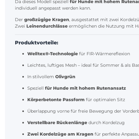
Da dieses Modell speziell
für Hunde mit hohem Rutena
individuell angepasst werden kann.
Der
großzügige Kragen
, ausgestattet mit zwei Kordelzü
Zwei
Leinendurchlässe
ermöglichen die Nutzung mit Ha
Produktvorteile:
Welltex®-Technologie
für FIR-Wärmereflexion
Leichtes, luftiges Mesh – ideal für Sommer & als Ba
In stilvollem
Olivgrün
Speziell
für Hunde mit hohem Rutenansatz
Körperbetonte Passform
für optimalen Sitz
Überlappung vorne für freie Bewegung der Vorder
Verstellbare Rückenlänge
durch Kordelzug
Zwei Kordelzüge am Kragen
für perfekte Anpass