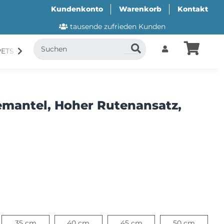
Kundenkonto
Warenkorb
Kontakt
tausende zufrieden Kunden
PETS
CANI.COOL
SUITICAL
GESCHENKUTSCH
mantel, Hoher Rutenansatz,
cm
35 cm
40 cm
45 cm
50 cm
35 cm
40 cm
45 cm
50 cm