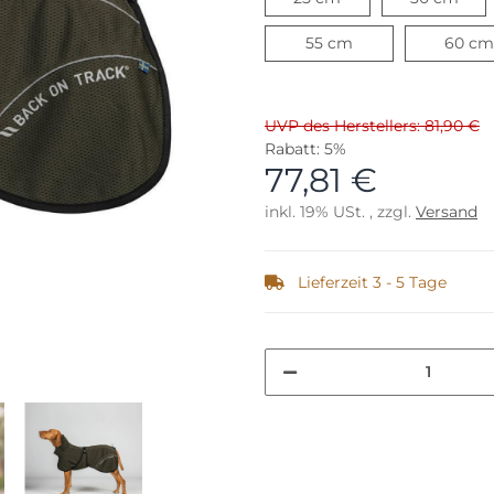
55 cm
55 cm
60 cm
UVP des Herstellers: 81,90 €
Rabatt:
5%
77,81 €
inkl. 19% USt. , zzgl.
Versand
Lieferzeit 3 - 5 Tage