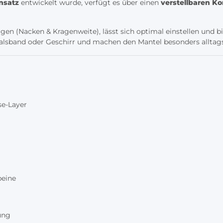
nsatz
entwickelt wurde, verfügt es über einen
verstellbaren K
gen (Nacken & Kragenweite), lässt sich optimal einstellen und bi
lsband oder Geschirr und machen den Mantel besonders alltags
se-Layer
beine
ung