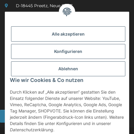
D-18445 Preetz, Neue Str. 7
(0049) 3 83 23 26 44 07
info@mobility-in-harmony.de
Alle akzeptieren
Informationen
Konfigurieren
Back on Track
Ablehnen
ZAHLUNGSMETHODEN
Wie wir Cookies & Co nutzen
Durch Klicken auf „Alle akzeptieren“ gestatten Sie den
Einsatz folgender Dienste auf unserer Website: YouTube,
Vimeo, ReCaptcha, Google Analytics, Google Ads, Google
Tag Manager, SHOPVOTE. Sie können die Einstellung
Widerrufsbutton
jederzeit ändern (Fingerabdruck-Icon links unten). Weitere
Details finden Sie unter
Konfigurieren
und in unserer
Datenschutzerklärung
.