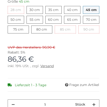
Größe
45 cm
28 cm
30 cm
35 cm
40 cm
45 c
28 cm
30 cm
35 cm
40 cm
45 cm
50 cm
55 cm
60 cm
65 cm
70 cm
50 cm
55 cm
60 cm
65 cm
70 cm
75 cm
80 cm
85 cm
90 cm
75 cm
80 cm
85 cm
90 cm
UVP des Herstellers: 90,90 €
Rabatt:
5%
86,36 €
inkl. 19% USt. , zzgl.
Versand
Frage zum Artikel
Lieferzeit 1 - 3 Tage
Stück