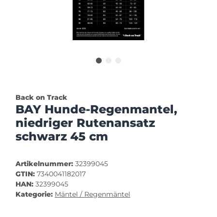
Back on Track
BAY Hunde-Regenmantel,
niedriger Rutenansatz
schwarz 45 cm
Artikelnummer:
32399045
GTIN:
7340041182017
HAN:
32399045
Kategorie:
Mäntel / Regenmäntel