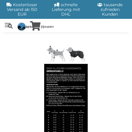
Kostenloser
schnelle
tausende
Versand ab 150
Lieferung mit
zufrieden
EUR
DHL
Kunden