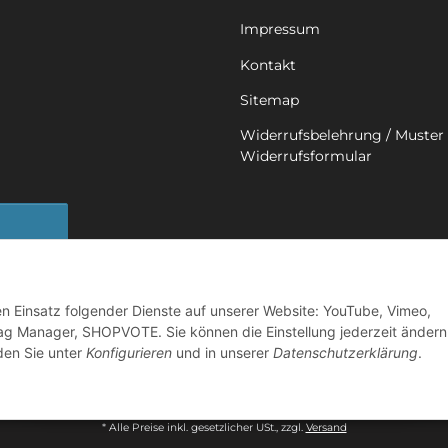
Impressum
Kontakt
Sitemap
Widerrufsbelehrung / Muster 
Widerrufsformular
sbutton
den Einsatz folgender Dienste auf unserer Website: YouTube, Vimeo,
ag Manager, SHOPVOTE. Sie können die Einstellung jederzeit ändern
nden Sie unter
Konfigurieren
und in unserer
Datenschutzerklärung
.
©
2026 Mobility in Harmony - Ihr Partner für Back on Track Produkte
Powered by
JTL-Shop
* Alle Preise inkl. gesetzlicher USt., zzgl.
Versand