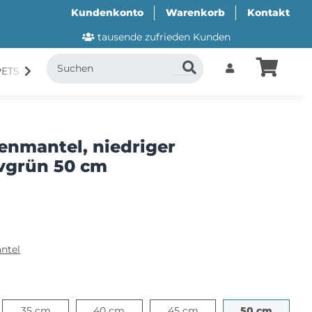
Kundenkonto
Warenkorb
Kontakt
tausende zufrieden Kunden
PETS
CANI.COOL
SUITICAL
GESCHENKUTSCH
nmantel, niedriger
ivgrün 50 cm
ntel
cm
35 cm
40 cm
45 cm
50 cm
35 cm
40 cm
45 cm
50 cm