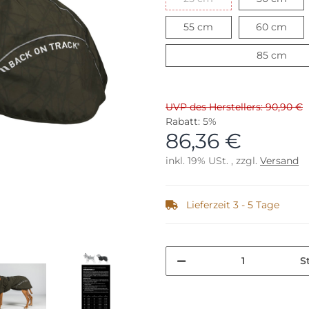
55 cm
60 
55 cm
60 cm
85 
85 cm
UVP des Herstellers: 90,90 €
Rabatt:
5%
86,36 €
inkl. 19% USt. , zzgl.
Versand
Lieferzeit 3 - 5 Tage
S