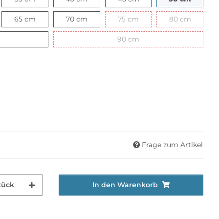
cm
65 cm
70 cm
75 cm
80 cm
65 cm
70 cm
75 cm
80 cm
cm
90 cm
90 cm
Frage zum Artikel
tück
In den Warenkorb