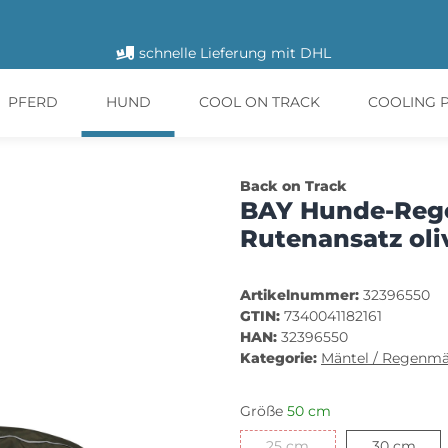
schnelle Lieferung mit DHL
PFERD
HUND
COOL ON TRACK
COOLING 
Back on Track
BAY Hunde-Rege
Rutenansatz ol
Artikelnummer:
32396550
GTIN:
7340041182161
HAN:
32396550
Kategorie:
Mäntel / Regenmä
Größe
50 cm
25 cm
30 
25 cm
30 cm