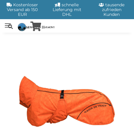
Kostenloser
schnelle
tausende
Versand ab 150
Lieferung mit
zufrieden
EUR
DHL
Kunden