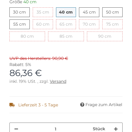
Größe
40 cm
30 cm
35 cm
40 cm
45 cm
50 cm
30 cm
35 cm
40 cm
45 cm
50 cm
55 cm
60 cm
65 cm
70 cm
75 cm
55 cm
60 cm
65 cm
70 cm
75 cm
80 cm
85 cm
90 cm
80 cm
85 cm
90 cm
UVP des Herstellers: 90,90 €
Rabatt:
5%
86,36 €
inkl. 19% USt. , zzgl.
Versand
Frage zum Artikel
Lieferzeit 3 - 5 Tage
Stück