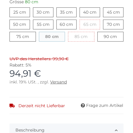
Grösse
80 cm
25 cm
30 cm
35 cm
40 cm
45 cm
25 cm
30 cm
35 cm
40 cm
45 cm
50 cm
55 cm
60 cm
65 cm
70 cm
50 cm
55 cm
60 cm
65 cm
70 cm
75 cm
80 cm
85 cm
90 cm
75 cm
80 cm
85 cm
90 cm
UVP des Herstellers: 99,90 €
Rabatt:
5%
94,91 €
inkl. 19% USt. , zzgl.
Versand
Frage zum Artikel
Derzeit nicht Lieferbar
Beschreibung