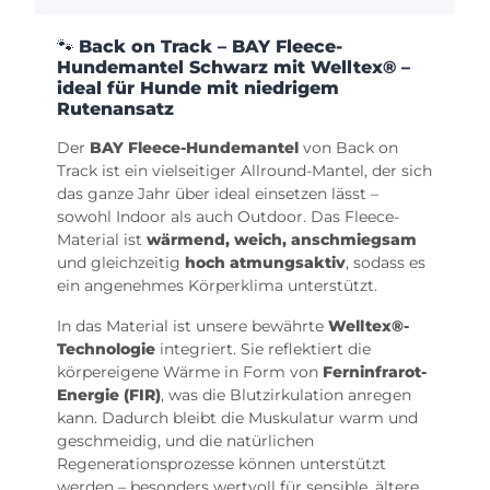
🐾
Back on Track – BAY Fleece-
Hundemantel Schwarz mit Welltex® –
ideal für Hunde mit niedrigem
Rutenansatz
Der
BAY Fleece-Hundemantel
von Back on
Track ist ein vielseitiger Allround-Mantel, der sich
das ganze Jahr über ideal einsetzen lässt –
sowohl Indoor als auch Outdoor. Das Fleece-
Material ist
wärmend, weich, anschmiegsam
und gleichzeitig
hoch atmungsaktiv
, sodass es
ein angenehmes Körperklima unterstützt.
In das Material ist unsere bewährte
Welltex®-
Technologie
integriert. Sie reflektiert die
körpereigene Wärme in Form von
Ferninfrarot-
Energie (FIR)
, was die Blutzirkulation anregen
kann. Dadurch bleibt die Muskulatur warm und
geschmeidig, und die natürlichen
Regenerationsprozesse können unterstützt
werden – besonders wertvoll für sensible, ältere