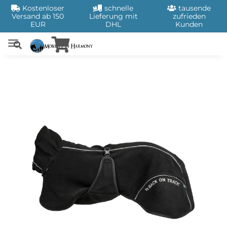
Kostenloser
schnelle
tausende
Versand ab 150
Lieferung mit
zufrieden
EUR
DHL
Kunden