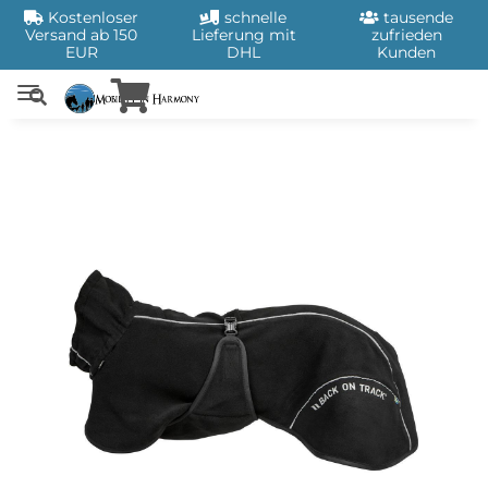
Kostenloser
schnelle
tausende
Versand ab 150
Lieferung mit
zufrieden
EUR
DHL
Kunden