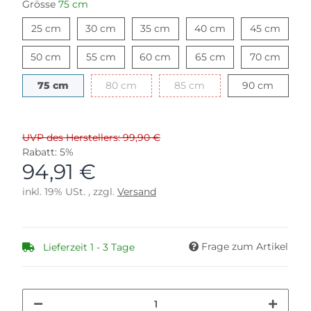
Grösse
75 cm
25 cm
30 cm
35 cm
40 cm
45 cm
25 cm
30 cm
35 cm
40 cm
45 cm
50 cm
55 cm
60 cm
65 cm
70 cm
50 cm
55 cm
60 cm
65 cm
70 cm
75 cm
80 cm
85 cm
90 cm
75 cm
80 cm
85 cm
90 cm
UVP des Herstellers: 99,90 €
Rabatt:
5%
94,91 €
inkl. 19% USt. , zzgl.
Versand
Frage zum Artikel
Lieferzeit 1 - 3 Tage