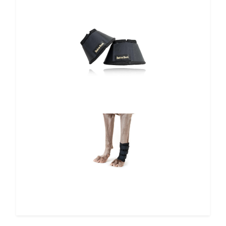
10%
5%