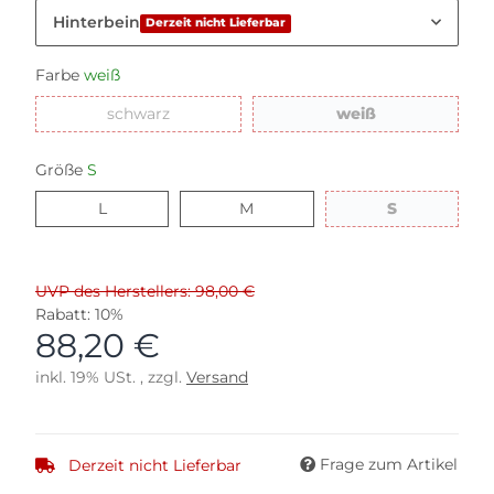
Hinterbein
Derzeit nicht Lieferbar
Farbe
weiß
schwarz
weiß
schwarz
weiß
Größe
S
L
M
S
L
M
S
UVP des Herstellers: 98,00 €
Rabatt:
10%
88,20 €
inkl. 19% USt. , zzgl.
Versand
Frage zum Artikel
Derzeit nicht Lieferbar