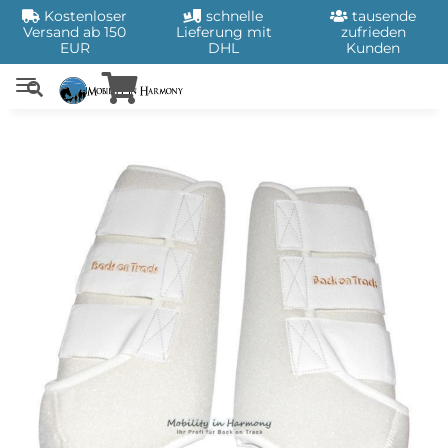
Kostenloser
schnelle
tausende
Versand ab 150
Lieferung mit
zufrieden
EUR
DHL
Kunden