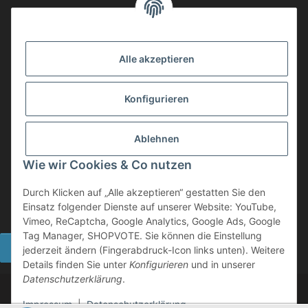
(0049) 3 83 23 26 44 07
info@mobility-in-harmony.de
Alle akzeptieren
Informationen
Konfigurieren
Back on Track
Ablehnen
ZAHLUNGSMETHODEN
Wie wir Cookies & Co nutzen
Durch Klicken auf „Alle akzeptieren“ gestatten Sie den
Einsatz folgender Dienste auf unserer Website: YouTube,
Vimeo, ReCaptcha, Google Analytics, Google Ads, Google
Tag Manager, SHOPVOTE. Sie können die Einstellung
Widerrufsbutton
jederzeit ändern (Fingerabdruck-Icon links unten). Weitere
Details finden Sie unter
Konfigurieren
und in unserer
Datenschutzerklärung
.
©
2026 Mobility in Harmony - Ihr Partner für Back on Track
Produkte
Impressum
|
Datenschutzerklärung