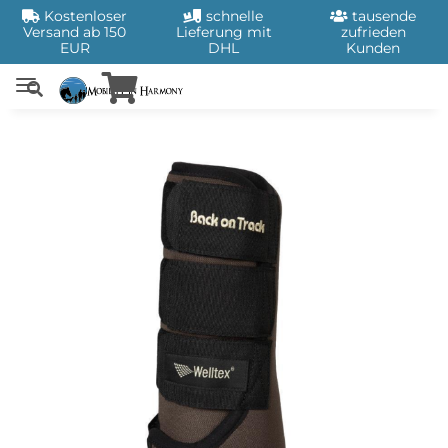
Kostenloser
schnelle
tausende
Versand ab 150
Lieferung mit
zufrieden
EUR
DHL
Kunden