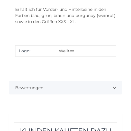
Erhältlich für Vorder- und Hinterbeine in den
Farben blau, grün, braun und burgundy (weinrot)
sowie in den Größen XXS - XL.
Produkteigenschaft
Wert
Logo:
Welltex
Bewertungen
KUNDEN KAUFTEN DAZU