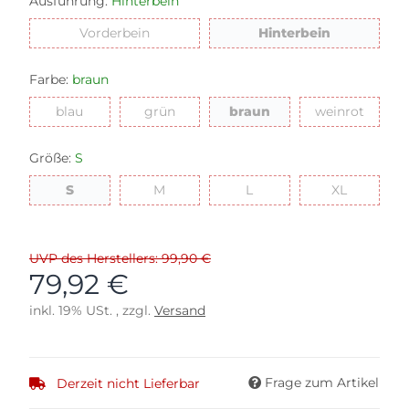
Ausführung:
Hinterbein
Vorderbein
Hinterbein
Vorderbein
Hinterbein
Farbe:
braun
blau
grün
braun
weinro
blau
grün
braun
weinrot
Größe:
S
S
M
L
XL
S
M
L
XL
UVP des Herstellers: 99,90 €
79,92 €
inkl. 19% USt. , zzgl.
Versand
Frage zum Artikel
Derzeit nicht Lieferbar