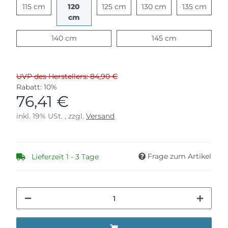
115 cm
125 cm
130 cm
135 c
115 cm
120
125 cm
130 cm
135 cm
120 cm
cm
140 cm
145 cm
140 cm
145 cm
UVP des Herstellers: 84,90 €
Rabatt:
10%
76,41 €
inkl. 19% USt. , zzgl.
Versand
Frage zum Artikel
Lieferzeit 1 - 3 Tage