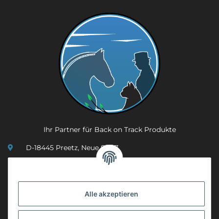
Ihr Partner für Back on Track Produkte
D-18445 Preetz, Neue Str. 7
(0049) 3 83 23 26 44 07
info@mobility-in-harmony.de
Alle akzeptieren
Informationen