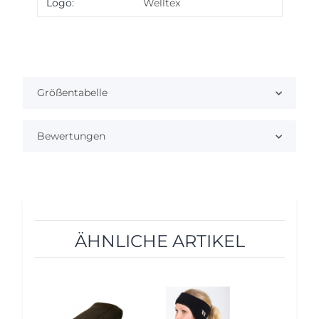
Produkteigenschaft
Wert
Logo:
Welltex
Größentabelle
Bewertungen
ÄHNLICHE ARTIKEL
10%
12%