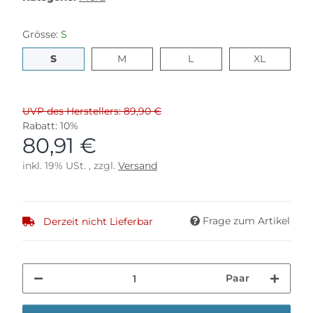
Grösse:
S
S
M
L
XL
S
M
L
XL
UVP des Herstellers: 89,90 €
Rabatt:
10%
80,91 €
inkl. 19% USt. , zzgl.
Versand
Frage zum Artikel
Derzeit nicht Lieferbar
Paar